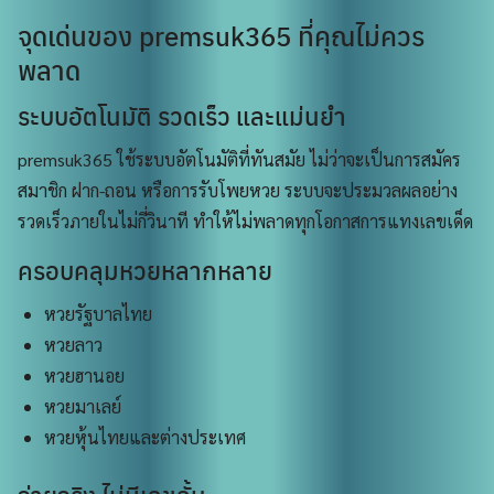
จุดเด่นของ premsuk365 ที่คุณไม่ควร
พลาด
ระบบอัตโนมัติ รวดเร็ว และแม่นยำ
premsuk365 ใช้ระบบอัตโนมัติที่ทันสมัย ไม่ว่าจะเป็นการสมัคร
สมาชิก ฝาก-ถอน หรือการรับโพยหวย ระบบจะประมวลผลอย่าง
รวดเร็วภายในไม่กี่วินาที ทำให้ไม่พลาดทุกโอกาสการแทงเลขเด็ด
ครอบคลุมหวยหลากหลาย
หวยรัฐบาลไทย
หวยลาว
หวยฮานอย
หวยมาเลย์
หวยหุ้นไทยและต่างประเทศ