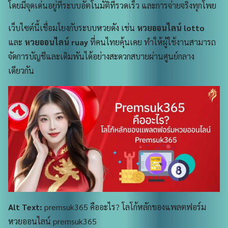
โดยมีจุดเด่นอยู่ที่ระบบอัตโนมัติที่รวดเร็ว และการจ่ายจริงทุกโพย
เว็บไซต์นี้เชื่อมโยงกับระบบหวยดัง เช่น
หวยออนไลน์ lotto
และ
หวยออนไลน์ ruay
ที่คนไทยคุ้นเคย ทำให้ผู้ใช้งานสามารถ
จัดการบัญชีและเดิมพันได้อย่างสะดวกสบายผ่านศูนย์กลาง
เดียวกัน
Alt Text:
premsuk365 คืออะไร? โลโก้หลักของแพลตฟอร์ม
หวยออนไลน์ premsuk365