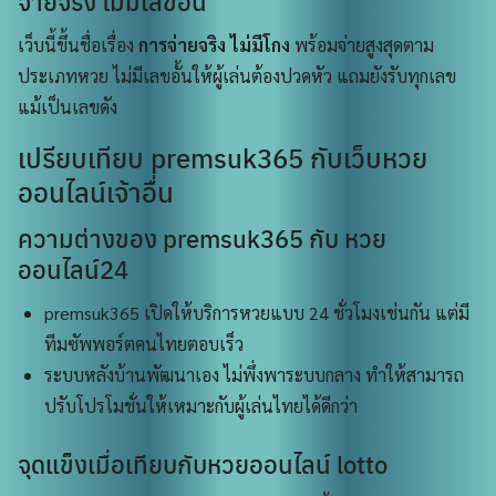
จ่ายจริง ไม่มีเลขอั้น
เว็บนี้ขึ้นชื่อเรื่อง
การจ่ายจริง ไม่มีโกง
พร้อมจ่ายสูงสุดตาม
ประเภทหวย ไม่มีเลขอั้นให้ผู้เล่นต้องปวดหัว แถมยังรับทุกเลข
แม้เป็นเลขดัง
เปรียบเทียบ premsuk365 กับเว็บหวย
ออนไลน์เจ้าอื่น
ความต่างของ premsuk365 กับ หวย
ออนไลน์24
premsuk365 เปิดให้บริการหวยแบบ 24 ชั่วโมงเช่นกัน แต่มี
ทีมซัพพอร์ตคนไทยตอบเร็ว
ระบบหลังบ้านพัฒนาเอง ไม่พึ่งพาระบบกลาง ทำให้สามารถ
ปรับโปรโมชั่นให้เหมาะกับผู้เล่นไทยได้ดีกว่า
จุดแข็งเมื่อเทียบกับหวยออนไลน์ lotto