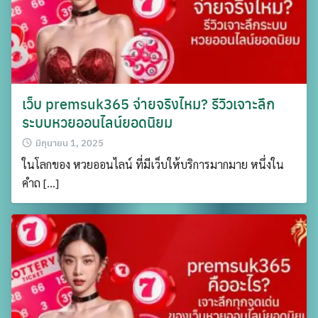
เว็บ premsuk365 จ่ายจริงไหม? รีวิวเจาะลึก
ระบบหวยออนไลน์ยอดนิยม
มิถุนายน 1, 2025
ในโลกของ หวยออนไลน์ ที่มีเว็บให้บริการมากมาย หนึ่งใน
คำถ […]