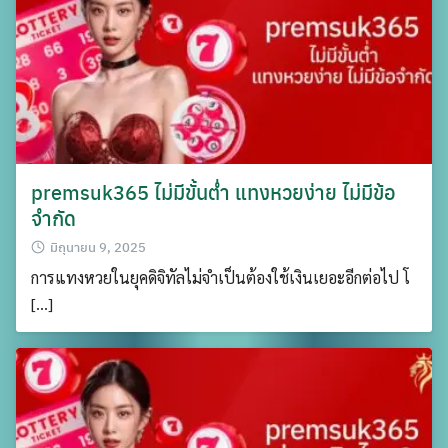
premsuk365 ไม่มีขั้นต่ำ แทงหวยง่าย ไม่มีข้อ
จำกัด
มิถุนายน 9, 2025
การแทงหวยในยุคดิจิทัลไม่จำเป็นต้องใช้เงินเยอะอีกต่อไป โ
[…]