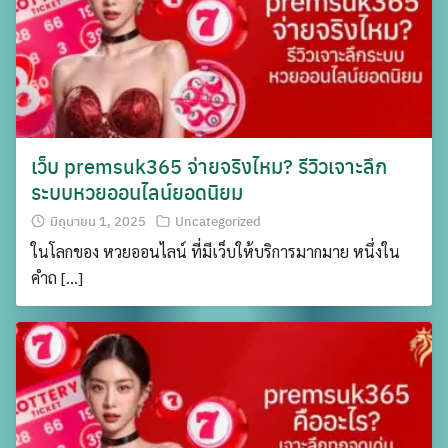
เว็บ premsuk365 จ่ายจริงไหม? รีวิวเจาะลึก
ระบบหวยออนไลน์ยอดนิยม
มิถุนายน 1, 2025
Uncategorized
ในโลกของ หวยออนไลน์ ที่มีเว็บให้บริการมากมาย หนึ่งใน
คำถ […]