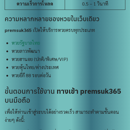
ความเร็วการโหลด
0.5 – 1 วินาที
ความหลากหลายของหวยในเว็บเดียว
premsuk365
เปิดให้บริการหวยครบทุกประเภท
หวยรัฐบาลไทย
หวยลาวพัฒนา
หวยฮานอย (ปกติ/พิเศษ/VIP)
หวยหุ้นไทย/ต่างประเทศ
หวยยี่กี 88 รอบต่อวัน
ทางเข้า premsuk365
ขั้นตอนการใช้งาน
บนมือถือ
เพื่อให้ท่านเข้าสู่ระบบได้อย่างรวดเร็ว สามารถทำตามขั้นตอน
ง่ายๆ ดังนี้: