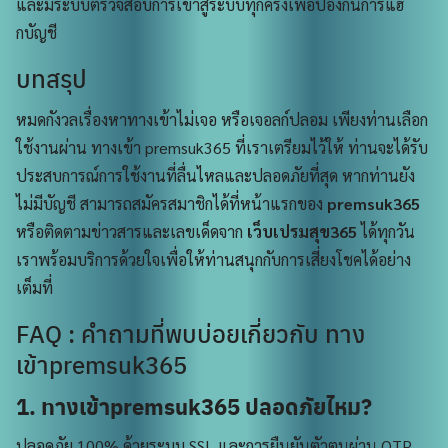
และมีระบบตรวจสอบการเข้าสู่ระบบทุกครั้งเพื่อป้องกันการแฮ
กบัญชี
บทสรุป
หมดกังวลเรื่องหาทางเข้าไม่เจอ หรือเจอลก์ปลอม เพียงท่านเลือก
ใช้งานผ่าน ทางเข้า premsuk365 ที่เราเตรียมไว้ให้ ท่านจะได้รับ
ประสบการณ์การใช้งานที่ลื่นไหลและปลอดภัยที่สุด หากท่านยัง
ไม่มีบัญชี สามารถสมัครสมาชิกได้ที่หน้าแรกของ
premsuk365
หรือติดตามข่าวสารและเลขเด็ดจาก
เว็บเปรมสุข365
ได้ทุกวัน
เราพร้อมบริการด้วยใจเพื่อให้ท่านสนุกกับการเสี่ยงโชคได้อย่าง
เต็มที่
FAQ : คำถามที่พบบ่อยเกี่ยวกับ ทาง
เข้าpremsuk365
1. ทางเข้าpremsuk365 ปลอดภัยไหม?
ปลอดภัย 100% ด้วยระบบ SSL และการยืนยันตัวตนผ่าน OTP