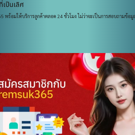
่เป็นเลิศ
 พร้อมให้บริการลูกค้าตลอด 24 ชั่วโมง ไม่ว่าจะเป็นการสอบถามข้อม