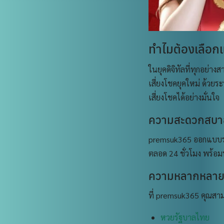
ทำไมต้องเลือ
ในยุคดิจิทัลที่ทุกอย่
เสี่ยงโชคยุคใหม่ ด้วยร
เสี่ยงโชคได้อย่างมั่นใจ​
ความสะดวกสบาย
premsuk365 ออกแบบระบบ
ตลอด 24 ชั่วโมง พร้อมท
ความหลากหลายขอ
ที่ premsuk365 คุณสา
หวยรัฐบาลไทย