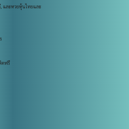
ี, และหวยหุ้นไทยและ
​
ตฟรี​