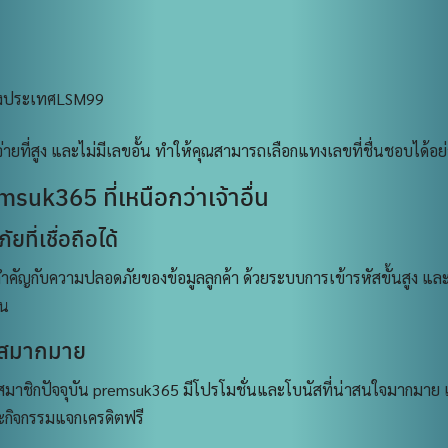
างประเทศ​LSM99
ยที่สูง และไม่มีเลขอั้น ทำให้คุณสามารถเลือกแทงเลขที่ชื่นชอบได้อย่
suk365 ที่เหนือกว่าเจ้าอื่น
ี่เชื่อถือได้
คัญกับความปลอดภัยของข้อมูลลูกค้า ด้วยระบบการเข้ารหัสขั้นสูง แ
น​
นัสมากมาย
มาชิกปัจจุบัน premsuk365 มีโปรโมชั่นและโบนัสที่น่าสนใจมากมาย เ
Search
กิจกรรมแจกเครดิตฟรี​
for: